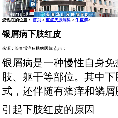
您现在的位置：
首页
>
重点皮肤病科
>
牛皮癣
>
银屑病下肢红皮
来源：长春博润皮肤病医院 点击：
银屑病是一种慢性自身免
肢、躯干等部位。其中下
式，还伴随有瘙痒和鳞屑
引起下肢红皮的原因